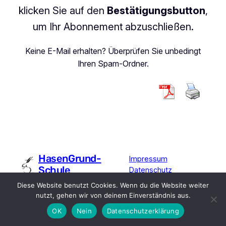
klicken Sie auf den
Bestätigungsbutton
,
um Ihr Abonnement abzuschließen.
Keine E-Mail erhalten? Überprüfen Sie unbedingt
Ihren Spam-Ordner.
HasenGrund-
Impressum
Schule
Datenschutz
Diese Website benutzt Cookies. Wenn du die Website weiter
nutzt, gehen wir von deinem Einverständnis aus.
OK
Nein
Datenschutzerklärung